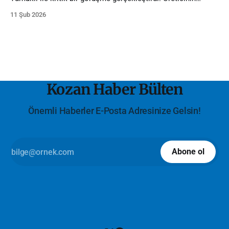
sorunları bizzat Bakana iletildi. Çözüm sözü geldi, Kozan için
11 Şub 2026
yeni bir dönem başlıyor!
Kozan Haber Bülten
Önemli Haberler E-Posta Adresinize Gelsin!
Abone ol