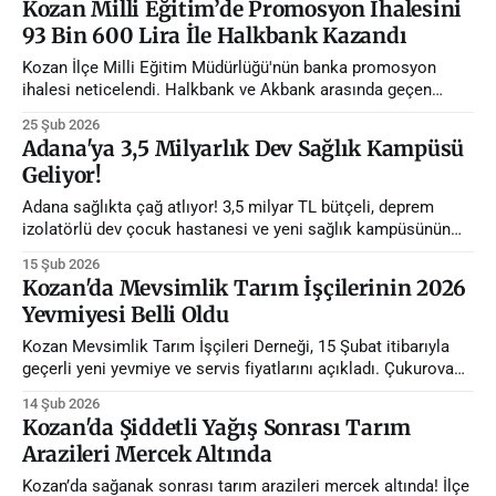
Kozan Milli Eğitim’de Promosyon İhalesini
93 Bin 600 Lira İle Halkbank Kazandı
Kozan İlçe Milli Eğitim Müdürlüğü'nün banka promosyon
ihalesi neticelendi. Halkbank ve Akbank arasında geçen
çekişmeli sürecin sonunda en yüksek teklifi 93 bin 600 lira
25 Şub 2026
ile Halkbank verdi.
Adana'ya 3,5 Milyarlık Dev Sağlık Kampüsü
Geliyor!
Adana sağlıkta çağ atlıyor! 3,5 milyar TL bütçeli, deprem
izolatörlü dev çocuk hastanesi ve yeni sağlık kampüsünün
detayları belli oldu. Bölgeyi ayağa kaldıracak projenin
15 Şub 2026
detayları haberimizde.
Kozan'da Mevsimlik Tarım İşçilerinin 2026
Yevmiyesi Belli Oldu
Kozan Mevsimlik Tarım İşçileri Derneği, 15 Şubat itibarıyla
geçerli yeni yevmiye ve servis fiyatlarını açıkladı. Çukurova
genelinde uygulanacak güncel rakamlar haberimizde.
14 Şub 2026
Kozan'da Şiddetli Yağış Sonrası Tarım
Arazileri Mercek Altında
Kozan’da sağanak sonrası tarım arazileri mercek altında! İlçe