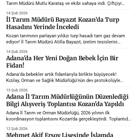
Tarım Müdürü Mutlu Karataş ve ekibi sahaya indi. Çiftçiyi
korkutan taşkınlarda son durum ne? Detaylar haberimizde.
14 Şub 2026
​İl Tarım Müdürü Bayazıt Kozan’da Turp
Hasadını Yerinde İnceledi
Kozan tarımının parlayan yıldızı turp hasadı tam gaz devam
ediyor! İl Tarım Müdürü Atilla Bayazıt, üretim tesislerini
inceleyerek üreticinin nabzını tuttu. Detaylar ve özel
14 Şub 2026
açıklamalar haberimizde.
Adana'da Her Yeni Doğan Bebek İçin Bir
Fidan!
Adana'da bebekler artık fidanlarıyla birlikte büyüyecek!
Kızılay, Orman ve Sağlık Müdürlüğü'nün dev protokolüyle
şehre binlerce yeni nefes geliyor. Doğanın bu büyük uyanışını
13 Şub 2026
kaçırmayın.
Adana İl Tarım Müdürlüğünün Düzenlediği
Bilgi Alışveriş Toplantısı Kozan'da Yapıldı
Adana İl Tarım ve Orman Müdürlüğü, 2026 yılının ilk
koordinasyon toplantısını Kozan’da gerçekleştirdi. Toplantıda
hayvancılık, gıda denetimi ve üretim planlamasına dair teknik
12 Şub 2026
stratejiler belirlendi.
Mehmet Akif Ersoy Lisesinde İslamda