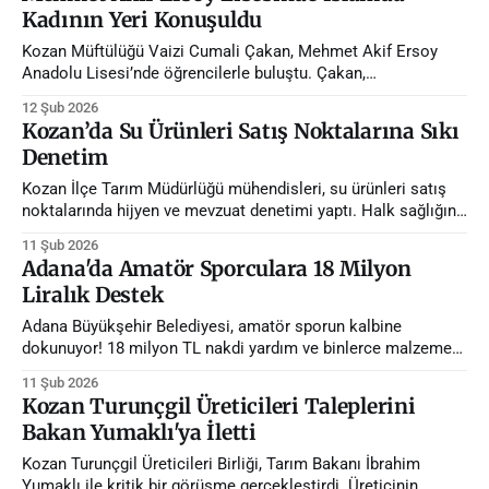
Kadının Yeri Konuşuldu
Kozan Müftülüğü Vaizi Cumali Çakan, Mehmet Akif Ersoy
Anadolu Lisesi’nde öğrencilerle buluştu. Çakan,
Peygamberimizin hayatından örneklerle kadına verilen değeri
12 Şub 2026
çarpıcı bir dille aktardı.
Kozan’da Su Ürünleri Satış Noktalarına Sıkı
Denetim
Kozan İlçe Tarım Müdürlüğü mühendisleri, su ürünleri satış
noktalarında hijyen ve mevzuat denetimi yaptı. Halk sağlığını
korumaya yönelik kontrollerin detayları haberimizde.
11 Şub 2026
Adana'da Amatör Sporculara 18 Milyon
Liralık Destek
Adana Büyükşehir Belediyesi, amatör sporun kalbine
dokunuyor! 18 milyon TL nakdi yardım ve binlerce malzeme
desteğiyle genç yeteneklerin yolu açılıyor. Desteğin detayları
11 Şub 2026
haberimizde...
Kozan Turunçgil Üreticileri Taleplerini
Bakan Yumaklı'ya İletti
Kozan Turunçgil Üreticileri Birliği, Tarım Bakanı İbrahim
Yumaklı ile kritik bir görüşme gerçekleştirdi. Üreticinin