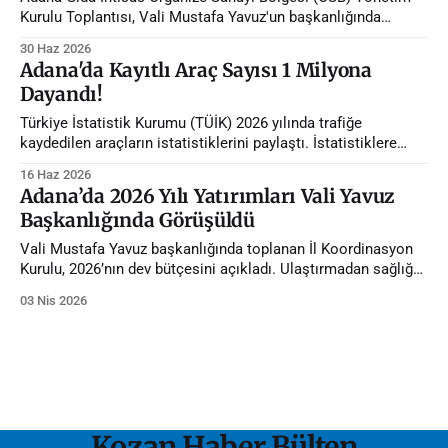
Kurulu Toplantısı, Vali Mustafa Yavuz'un başkanlığında
gerçekleştirildi.
30 Haz 2026
Adana'da Kayıtlı Araç Sayısı 1 Milyona
Dayandı!
Türkiye İstatistik Kurumu (TÜİK) 2026 yılında trafiğe
kaydedilen araçların istatistiklerini paylaştı. İstatistiklere
göre Adana'da trafiğe kayıtlı araç sayısı 1 milyona dayandı.
16 Haz 2026
Adana’da 2026 Yılı Yatırımları Vali Yavuz
Başkanlığında Görüşüldü
Vali Mustafa Yavuz başkanlığında toplanan İl Koordinasyon
Kurulu, 2026’nın dev bütçesini açıkladı. Ulaştırmadan sağlığa
392 dev projenin detayları ve Kozan’ı ilgilendiren kritik yatırım
03 Nis 2026
hedefleri haberimizde!
Kozan Haber Bülten