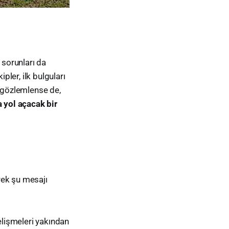
 sorunları da
pler, ilk bulguları
r gözlemlense de,
 yol açacak bir
rek şu mesajı
elişmeleri yakından