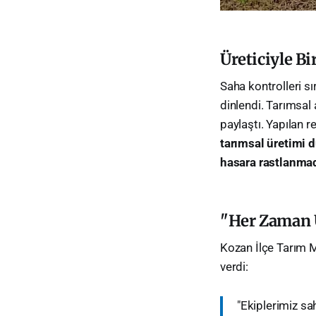
Üreticiyle Bi
​Saha kontrolleri s
dinlendi. Tarımsal 
paylaştı. Yapılan 
tarımsal üretimi 
hasara rastlanmad
"Her Zaman 
​Kozan İlçe Tarım 
verdi:
​"Ekiplerimiz s