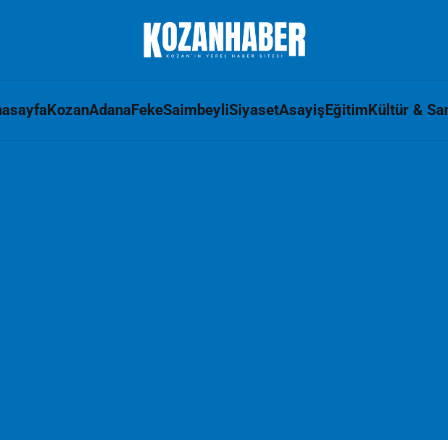
asayfa
Kozan
Adana
Feke
Saimbeyli
Siyaset
Asayiş
Eğitim
Kültür & Sa