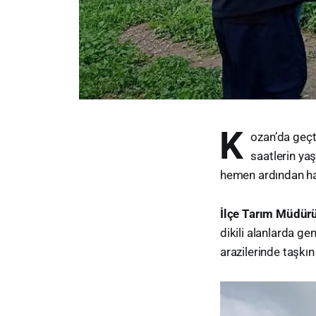
K
ozan’da geçti
saatlerin y
hemen ardından ha
İlçe Tarım Müdür
dikili alanlarda ge
arazilerinde taşkın