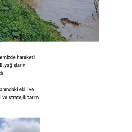
lçemizde hareketli
ğü
, yağışların
ı.
anındaki ekili ve
i ve stratejik tarım