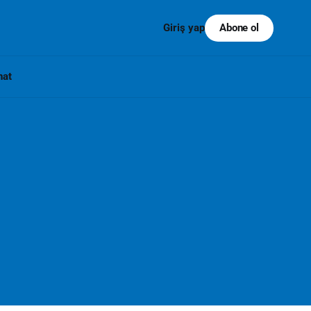
Abone ol
Giriş yap
nat