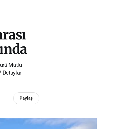
nrası
tında
dürü Mutlu
? Detaylar
Paylaş