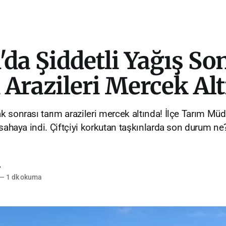
da Şiddetli Yağış So
Arazileri Mercek Al
 sonrası tarım arazileri mercek altında! İlçe Tarım Mü
 sahaya indi. Çiftçiyi korkutan taşkınlarda son durum ne
r
—
1 dk okuma