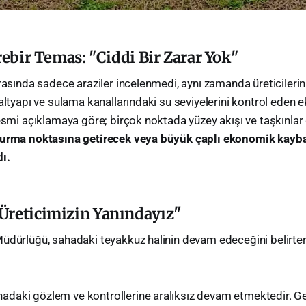
rebir Temas: "Ciddi Bir Zarar Yok"
ırasında sadece araziler incelenmedi, aynı zamanda üreticilerin
altyapı ve sulama kanallarındaki su seviyelerini kontrol eden eki
resmi açıklamaya göre; birçok noktada yüzey akışı ve taşkınla
durma noktasına getirecek veya büyük çaplı ekonomik kayba
ı.
Üreticimizin Yanındayız"
Müdürlüğü, sahadaki teyakkuz halinin devam edeceğini belirte
ahadaki gözlem ve kontrollerine aralıksız devam etmektedir. G