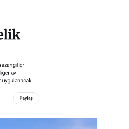
elik
 sazangiller
iğer av
ar uygulanacak.
Paylaş