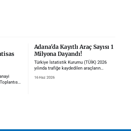
Adana'da Kayıtlı Araç Sayısı 1
htisas
Milyona Dayandı!
Türkiye İstatistik Kurumu (TÜİK) 2026
yılında trafiğe kaydedilen araçların
istatistiklerini paylaştı. İstatistiklere göre
anayi
16 Haz 2026
Adana'da trafiğe kayıtlı araç sayısı 1
Toplantısı,
milyona dayandı.
ığında