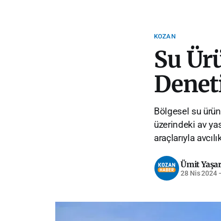
KOZAN
Su Ürü
Denet
Bölgesel su ürünle
üzerindeki av ya
araçlarıyla avcıl
Ümit Yaşa
28 Nis 2024