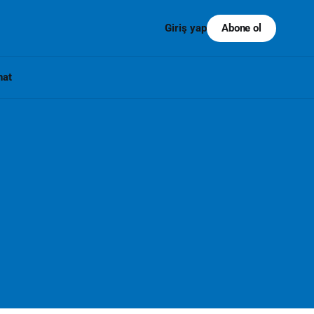
Abone ol
Giriş yap
nat