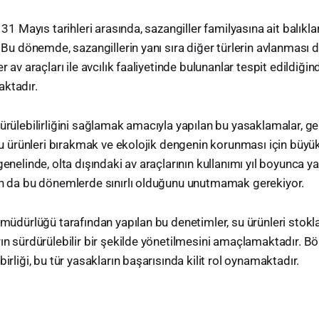
e 31 Mayıs tarihleri arasında, sazangiller familyasına ait balıkl
r. Bu dönemde, sazangillerin yanı sıra diğer türlerin avlanması
r av araçları ile avcılık faaliyetinde bulunanlar tespit edildiğin
ktadır.
dürülebilirliğini sağlamak amacıyla yapılan bu yasaklamalar, ge
ı su ürünleri bırakmak ve ekolojik dengenin korunması için büy
genelinde, olta dışındaki av araçlarının kullanımı yıl boyunca y
ın da bu dönemlerde sınırlı olduğunu unutmamak gerekiyor.
e müdürlüğü tarafından yapılan bu denetimler, su ürünleri stokl
rın sürdürülebilir bir şekilde yönetilmesini amaçlamaktadır. B
birliği, bu tür yasakların başarısında kilit rol oynamaktadır.