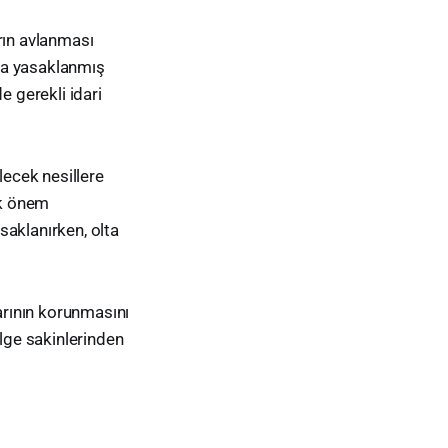
arın avlanması
 da yasaklanmış
de gerekli idari
lecek nesillere
ük önem
asaklanırken, olta
arının korunmasını
ölge sakinlerinden