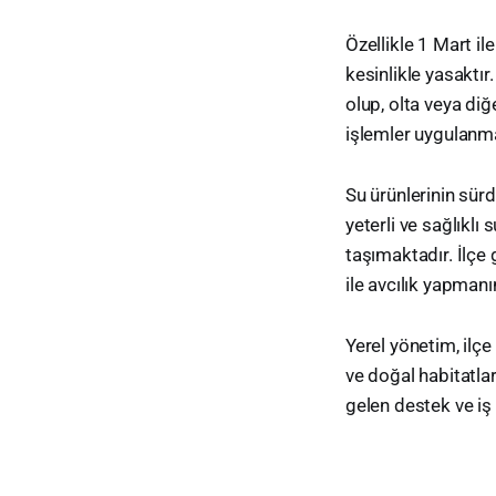
Özellikle 1 Mart il
kesinlikle yasaktı
olup, olta veya diğe
işlemler uygulanma
Su ürünlerinin sür
yeterli ve sağlıkl
taşımaktadır. İlçe 
ile avcılık yapman
Yerel yönetim, ilç
ve doğal habitatla
gelen destek ve iş 