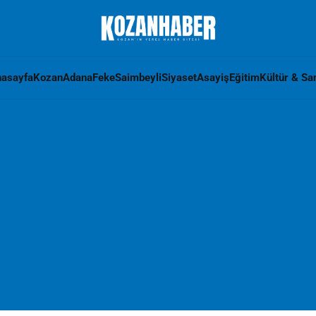
asayfa
Kozan
Adana
Feke
Saimbeyli
Siyaset
Asayiş
Eğitim
Kültür & Sa