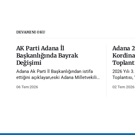
DEVAMINI OKU
AK Parti Adana İl
Adana 20
Başkanlığında Bayrak
Kordina
Değişimi
Toplantı
Adana Ak Parti İl Başkanlığından istifa
2026 Yılı 3
ettiğini açıklayan,eski Adana Milletvekili
Toplantısı,
Tamer Dağlı'nın yerine Avukat Mustafa
başkanlığın
06 Tem 2026
02 Tem 2026
Özkan atandı.