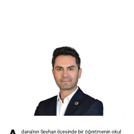
dana’nın Seyhan ilçesinde bir öğretmenin okul