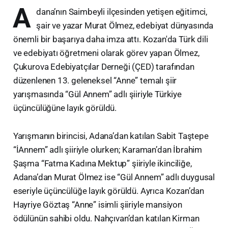
A
dana’nın Saimbeyli ilçesinden yetişen eğitimci,
şair ve yazar Murat Ölmez, edebiyat dünyasında
önemli bir başarıya daha imza attı. Kozan'da Türk dili
ve edebiyatı öğretmeni olarak görev yapan Ölmez,
Çukurova Edebiyatçılar Derneği (ÇED) tarafından
düzenlenen 13. geleneksel “Anne” temalı şiir
yarışmasında “Gül Annem” adlı şiiriyle Türkiye
üçüncülüğüne layık görüldü.
Yarışmanın birincisi, Adana’dan katılan Sabit Taştepe
“İAnnem” adlı şiiriyle olurken; Karaman’dan İbrahim
Şaşma “Fatma Kadına Mektup” şiiriyle ikinciliğe,
Adana’dan Murat Ölmez ise “Gül Annem” adlı duygusal
eseriyle üçüncülüğe layık görüldü. Ayrıca Kozan’dan
Hayriye Göztaş “Anne” isimli şiiriyle mansiyon
ödülünün sahibi oldu. Nahçıvan’dan katılan Kirman