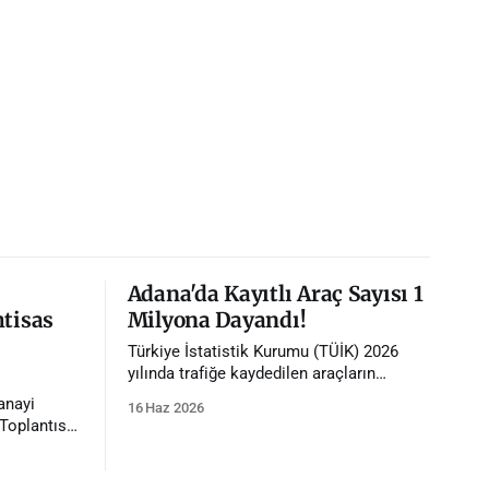
Adana'da Kayıtlı Araç Sayısı 1
htisas
Milyona Dayandı!
Türkiye İstatistik Kurumu (TÜİK) 2026
yılında trafiğe kaydedilen araçların
istatistiklerini paylaştı. İstatistiklere göre
anayi
16 Haz 2026
Adana'da trafiğe kayıtlı araç sayısı 1
Toplantısı,
milyona dayandı.
ığında