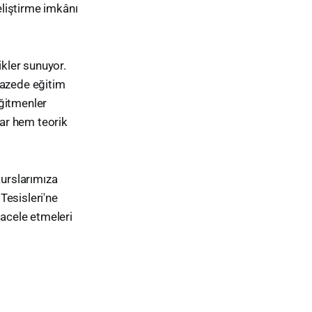
eliştirme imkânı
ikler sunuyor.
pazede eğitim
eğitmenler
lar hem teorik
kurslarımıza
Tesisleri'ne
in acele etmeleri