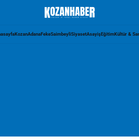
asayfa
Kozan
Adana
Feke
Saimbeyli
Siyaset
Asayiş
Eğitim
Kültür & Sa