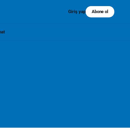
Abone ol
Giriş yap
nat