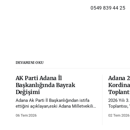
0549 839 44 25
DEVAMINI OKU
AK Parti Adana İl
Adana 20
Başkanlığında Bayrak
Kordina
Değişimi
Toplantı
Adana Ak Parti İl Başkanlığından istifa
2026 Yılı 3
ettiğini açıklayan,eski Adana Milletvekili
Toplantısı,
Tamer Dağlı'nın yerine Avukat Mustafa
başkanlığın
06 Tem 2026
02 Tem 2026
Özkan atandı.