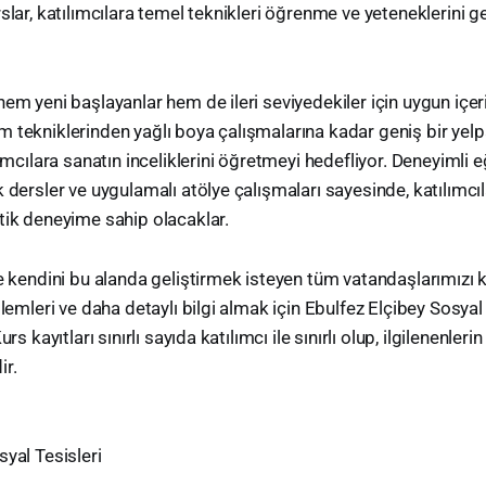
slar, katılımcılara temel teknikleri öğrenme ve yeteneklerini g
em yeni başlayanlar hem de ileri seviyedekiler için uygun içer
 tekniklerinden yağlı boya çalışmalarına kadar geniş bir yel
lımcılara sanatın inceliklerini öğretmeyi hedefliyor. Deneyimli 
k dersler ve uygulamalı atölye çalışmaları sayesinde, katılımcı
tik deneyime sahip olacaklar.
ve kendini bu alanda geliştirmek isteyen tüm vatandaşlarımızı 
şlemleri ve daha detaylı bilgi almak için Ebulfez Elçibey Sosyal 
urs kayıtları sınırlı sayıda katılımcı ile sınırlı olup, ilgilenenler
ir.
:
syal Tesisleri