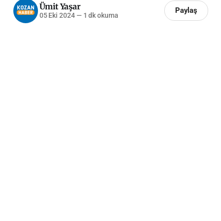
Ümit Yaşar
Paylaş
05 Eki 2024
—
1 dk okuma