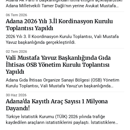
Adana Ak Parti İl Başkanlığından istifa ettiğini açıklayan,eski
Adana Milletvekili Tamer Dağlı'nın yerine Avukat Mustafa
Özkan atandı.
06 Tem 2026
Adana 2026 Yılı 3.İl Kordinasyon Kurulu
Toplantısı Yapıldı
2026 Yılı 3. İl Koordinasyon Kurulu Toplantısı, Vali Mustafa
Yavuz başkanlığında gerçekleştirildi.
02 Tem 2026
Vali Mustafa Yavuz Başkanlığında Gıda
İhtisas OSB Yönetim Kurulu Toplantısı
Yapıldı
Adana Gıda İhtisas Organize Sanayi Bölgesi (OSB) Yönetim
Kurulu Toplantısı, Vali Mustafa Yavuz'un başkanlığında
gerçekleştirildi.
30 Haz 2026
Adana'da Kayıtlı Araç Sayısı 1 Milyona
Dayandı!
Türkiye İstatistik Kurumu (TÜİK) 2026 yılında trafiğe
kaydedilen araçların istatistiklerini paylaştı. İstatistiklere
göre Adana'da trafiğe kayıtlı araç sayısı 1 milyona dayandı.