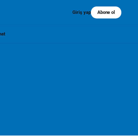
Abone ol
Giriş yap
nat