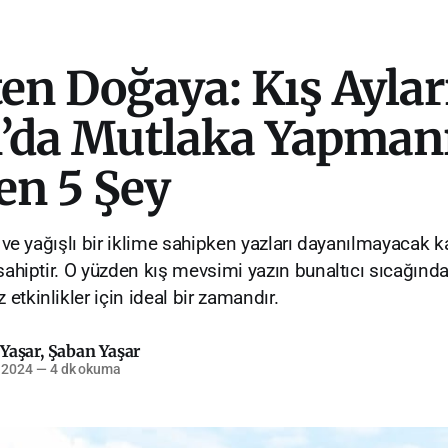
en Doğaya: Kış Ayla
’da Mutlaka Yapman
en 5 Şey
k ve yağışlı bir iklime sahipken yazları dayanılmayacak k
 sahiptir. O yüzden kış mevsimi yazın bunaltıcı sıcağınd
tkinlikler için ideal bir zamandır.
Yaşar
,
Şaban Yaşar
 2024
—
4 dk okuma