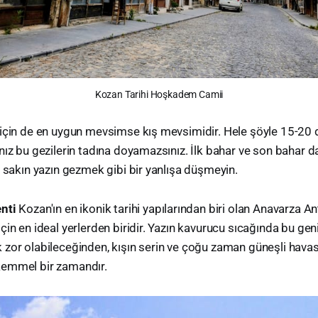
Kozan Tarihi Hoşkadem Camii
için de en uygun mevsimse kış mevsimidir. Hele şöyle 15-20 d
ız bu gezilerin tadına doyamazsınız. İlk bahar ve son bahar da
a sakın yazın gezmek gibi bir yanlışa düşmeyin.
nti
Kozan'ın en ikonik tarihi yapılarından biri olan Anavarza Ant
çin en ideal yerlerden biridir. Yazın kavurucu sıcağında bu gen
zor olabileceğinden, kışın serin ve çoğu zaman güneşli hava
emmel bir zamandır.