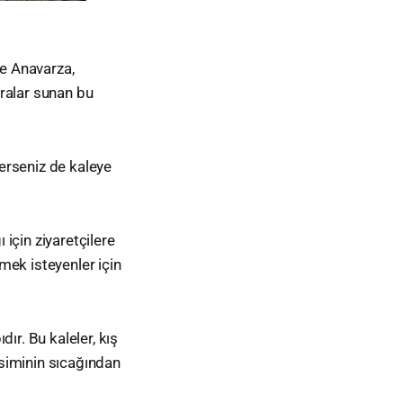
le Anavarza,
aralar sunan bu
terseniz de kaleye
için ziyaretçilere
mek isteyenler için
ır. Bu kaleler, kış
vsiminin sıcağından