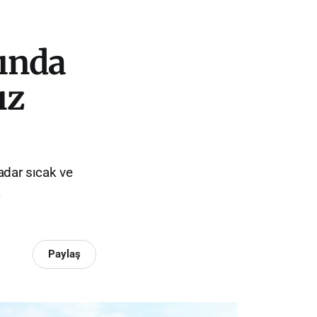
rında
ız
adar sıcak ve
a
Paylaş