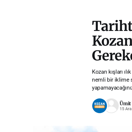
Tariht
Kozan
Gerek
Kozan kışları ılı
nemli bir iklime
yapamayacağınız e
Ümit 
15 Ara