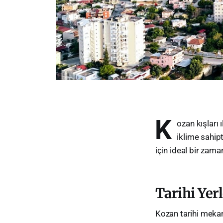
K
ozan kışları 
iklime sahip
için ideal bir zaman
Tarihi Yer
Kozan tarihi mekan