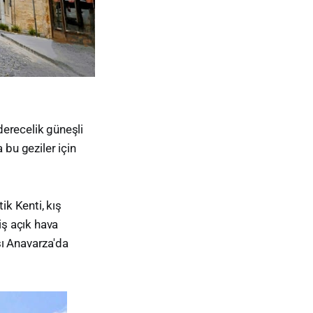
erecelik güneşli
 bu geziler için
ik Kenti, kış
iş açık hava
sı Anavarza'da