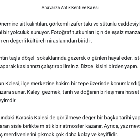
Anavarza Antik Kenti ve Kalesi
emine ait kalıntıları, görkemli zafer takı ve sütunlu caddesiy
ihi bir yolculuk sunuyor. Fotoğraf tutkunları için de eşsiz manz
n en değerli kültürel miraslarından biridir.
ntin taşla döşeli sokaklarında gezerek o günleri hayal eder, is
aparak kaslarınızı çalıştırabilirsiniz. Bizce ikisini birden yapın.
n Kalesi, ilçe merkezine hakim bir tepe üzerinde konumlandığı 
ra sunar. Kaleyi gezmek, tarih ve doğanın birleşimini hisset
yimdir.
ındaki Karasis Kalesi de görülmeye değer bir başka tarihi yapıd
aran sisle birlikte mistik bir atmosfer kazanır. Ayrıca, yaz me
aş merdivenlerini çıkmak çok daha kolay ve keyiflidir.