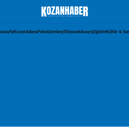
asayfa
Kozan
Adana
Feke
Saimbeyli
Siyaset
Asayiş
Eğitim
Kültür & Sa