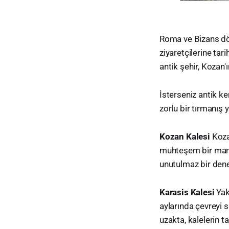
Roma ve Bizans dön
ziyaretçilerine tar
antik şehir, Kozan'ı
İsterseniz antik ke
zorlu bir tırmanış y
Kozan Kalesi
Koza
muhteşem bir manza
unutulmaz bir dene
Karasis Kalesi
Yak
aylarında çevreyi s
uzakta, kalelerin t