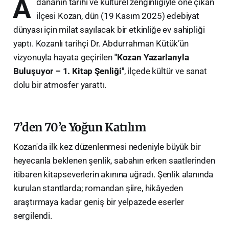
A
dana’nın tarihi ve kültürel zenginliğiyle öne çıkan
ilçesi Kozan, dün (19 Kasım 2025) edebiyat
dünyası için milat sayılacak bir etkinliğe ev sahipliği
yaptı. Kozanlı tarihçi Dr. Abdurrahman Kütük’ün
vizyonuyla hayata geçirilen
"Kozan Yazarlarıyla
Buluşuyor – 1. Kitap Şenliği"
, ilçede kültür ve sanat
dolu bir atmosfer yarattı.
​7’den 70’e Yoğun Katılım
​Kozan'da ilk kez düzenlenmesi nedeniyle büyük bir
heyecanla beklenen şenlik, sabahın erken saatlerinden
itibaren kitapseverlerin akınına uğradı. Şenlik alanında
kurulan stantlarda; romandan şiire, hikâyeden
araştırmaya kadar geniş bir yelpazede eserler
sergilendi.