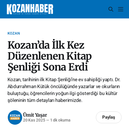
KOZAN
Kozan’da İlk Kez
Düzenlenen Kitap
Şenliği Sona Erdi
Kozan, tarihinin ilk Kitap Şenliği’ne ev sahipliği yaptı. Dr.
Abdurrahman Kütük öncülüğünde yazarlar ve okurların
buluştuğu, öğrencilerin yoğun ilgi gösterdiği bu kültür
şöleninin tüm detayları haberimizde.
Ümit Yaşar
Paylaş
20 Kas 2025
—
1 dk okuma