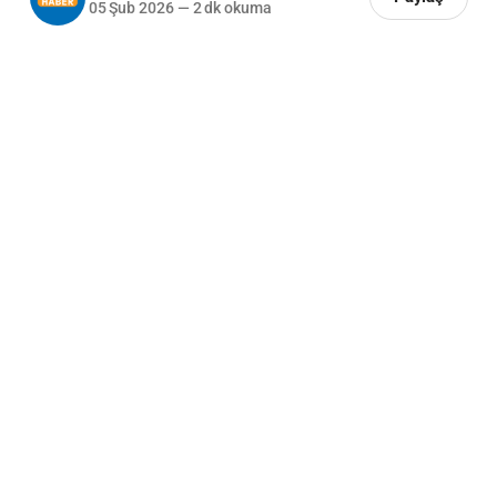
05 Şub 2026
—
2 dk okuma