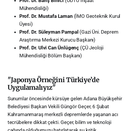
Prof. Dr. Barış Binici
(ODTÜ İnşaat
Mühendisliği)
Prof. Dr. Mustafa Laman
(İMO Geoteknik Kurul
Üyesi)
Prof. Dr. Süleyman Pampal
(Gazi Üni. Deprem
Araştırma Merkezi Kurucu Başkanı)
Prof. Dr. Ulvi Can Ünlügenç
(ÇÜ Jeoloji
Mühendisliği Bölüm Başkanı)
​"Japonya Örneğini Türkiye’de
Uygulamalıyız"
​Sunumlar öncesinde kürsüye gelen Adana Büyükşehir
Belediyesi Başkan Vekili Güngör Geçer, 6 Şubat
Kahramanmaraş merkezli depremlerde yaşanan acı
tecrübelere dikkat çekti. Geçer, bilim ve teknoloji
çağında olduğumuzu hatırlatarak şu kritik