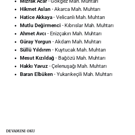
Mızrak Acar
- Gökgez Mah. Muhtarı
Hikmet Aslan
- Akarca Mah. Muhtarı
Hatice Akkaya
- Velicanlı Mah. Muhtarı
Mutlu Değirmenci
- Kıbrıslar Mah. Muhtarı
Ahmet Avcı
- Enizçakırı Mah. Muhtarı
Güray Yorgun
- Akdam Mah. Muhtarı
Süllü Yıldırım
- Kuytucak Mah. Muhtarı
Mesut Kızıldağ
- Bağözü Mah. Muhtarı
Hakkı Yavuz
- Çelenuşağı Mah. Muhtarı
Baran Elbüken
- Yukarıkeçili Mah. Muhtarı
DEVAMINI OKU