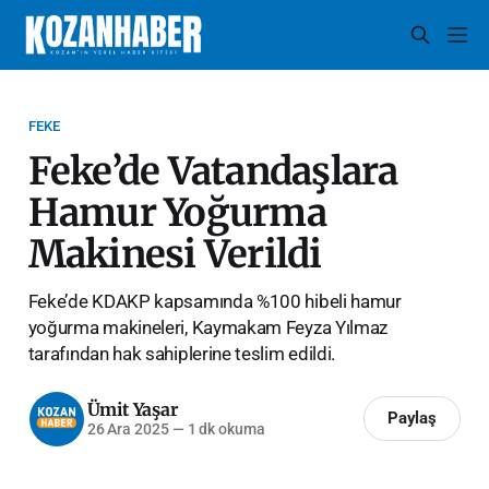
FEKE
Feke’de Vatandaşlara
Hamur Yoğurma
Makinesi Verildi
Feke’de KDAKP kapsamında %100 hibeli hamur
yoğurma makineleri, Kaymakam Feyza Yılmaz
tarafından hak sahiplerine teslim edildi.
Ümit Yaşar
Paylaş
26 Ara 2025
—
1 dk okuma