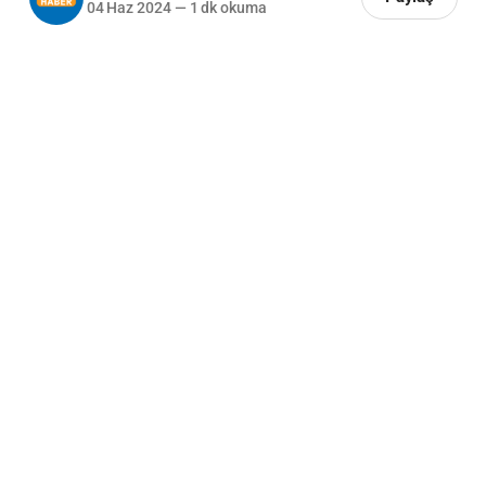
04 Haz 2024
—
1 dk okuma