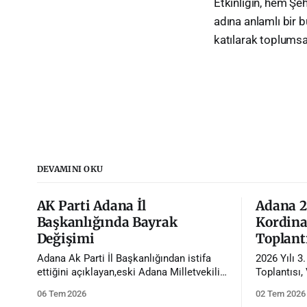
Etkinliğin, hem Şe
adına anlamlı bir
katılarak toplumsa
DEVAMINI OKU
AK Parti Adana İl
Adana 20
Başkanlığında Bayrak
Kordina
Değişimi
Toplantı
Adana Ak Parti İl Başkanlığından istifa
2026 Yılı 3
ettiğini açıklayan,eski Adana Milletvekili
Toplantısı,
Tamer Dağlı'nın yerine Avukat Mustafa
başkanlığın
06 Tem 2026
02 Tem 2026
Özkan atandı.