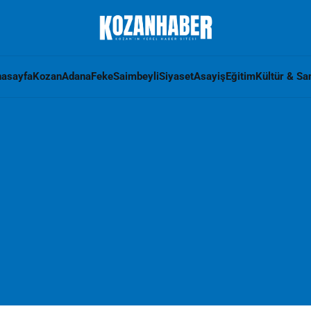
asayfa
Kozan
Adana
Feke
Saimbeyli
Siyaset
Asayiş
Eğitim
Kültür & Sa