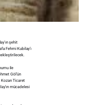
y'ın şehit
tafa Fehmi Kubilay’ı
ekleştirilecek.
numu ile
ehmet Göl'ün
i Kozan Ticaret
lay’ın mücadelesi