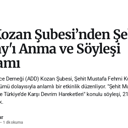
ozan Şubesi’nden Şe
y'ı Anma ve Söyleşi
amı
e Derneği (ADD) Kozan Şubesi, Şehit Mustafa Fehmi Kub
nümü dolayısıyla anlamlı bir etkinlik düzenliyor. "Şehit 
e Türkiye’de Karşı Devrim Hareketleri" konulu söyleşi, 2
k.
ar
—
1 dk okuma