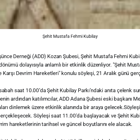
Şehit Mustafa Fehmi Kubilay
şünce Derneği (ADD) Kozan Şubesi, Şehit Mustafa Fehmi Kubila
l dönümü dolayısıyla anlamlı bir etkinlik düzenliyor. "Şehit Mus
 Karşı Devrim Hareketleri" konulu söyleşi, 21 Aralık günü gerç
 sabah saat 10.00’da Şehit Kubilay Parkı’ndaki anıta çelenk su
renin ardından katılımcılar, ADD Adana Şubesi eski başkanı M
rı dinlemek üzere etkinlik alanında bir araya gelecek.Söyleş
erçekleşecek. Söyleşi saat 11.00'da başlayacak ve Şehit Kubi
vrim hareketlerinin tarihsel ve güncel boyutlarını ele alacak.