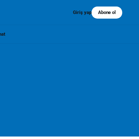
Abone ol
Giriş yap
nat