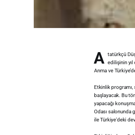
A
tatürkçü Dü
edilişinin yı
Anma ve Türkiye’de
Etkinlik programı,
başlayacak. Bu tö
yapacağı konuşmala
Odası salonunda g
ile Türkiye'deki de