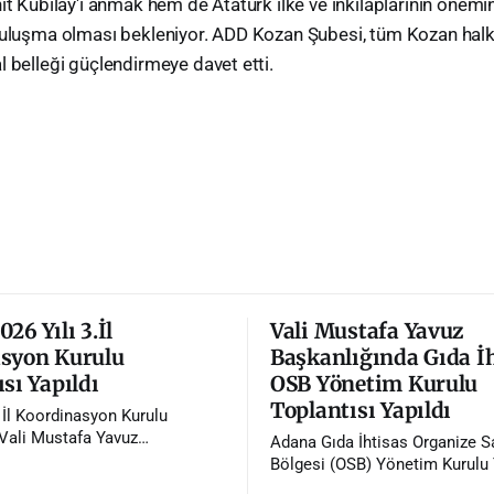
hit Kubilay'ı anmak hem de Atatürk ilke ve inkılaplarının önem
 buluşma olması bekleniyor. ADD Kozan Şubesi, tüm Kozan halk
l belleği güçlendirmeye davet etti.
26 Yılı 3.İl
Vali Mustafa Yavuz
syon Kurulu
Başkanlığında Gıda İ
sı Yapıldı
OSB Yönetim Kurulu
Toplantısı Yapıldı
. İl Koordinasyon Kurulu
 Vali Mustafa Yavuz
Adana Gıda İhtisas Organize S
da gerçekleştirildi.
Bölgesi (OSB) Yönetim Kurulu 
Vali Mustafa Yavuz'un başkanl