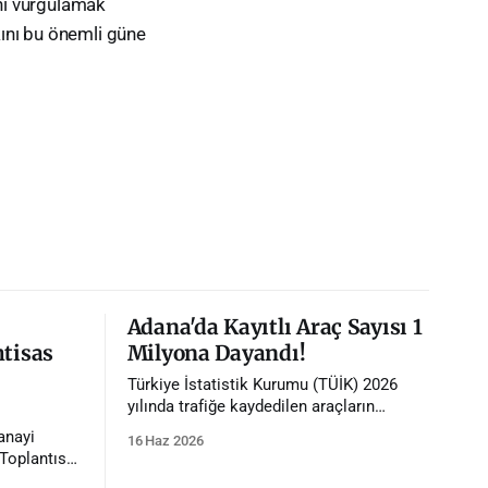
ini vurgulamak
ını bu önemli güne
Adana'da Kayıtlı Araç Sayısı 1
htisas
Milyona Dayandı!
Türkiye İstatistik Kurumu (TÜİK) 2026
yılında trafiğe kaydedilen araçların
istatistiklerini paylaştı. İstatistiklere göre
anayi
16 Haz 2026
Adana'da trafiğe kayıtlı araç sayısı 1
Toplantısı,
milyona dayandı.
ığında