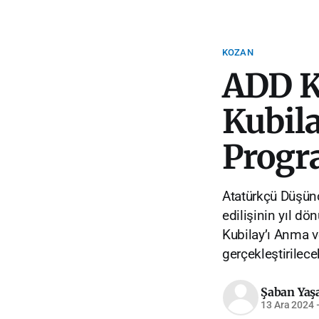
KOZAN
ADD K
Kubila
Progr
Atatürkçü Düşünc
edilişinin yıl dö
Kubilay’ı Anma v
gerçekleştirilece
Şaban Yaş
13 Ara 2024