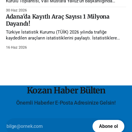
Kurulu Toplantısı, Vali Mustafa Yavuz'un başkanlığında
gerçekleştirildi.
30 Haz 2026
Adana'da Kayıtlı Araç Sayısı 1 Milyona
Dayandı!
Türkiye İstatistik Kurumu (TÜİK) 2026 yılında trafiğe
kaydedilen araçların istatistiklerini paylaştı. İstatistiklere
göre Adana'da trafiğe kayıtlı araç sayısı 1 milyona dayandı.
16 Haz 2026
Kozan Haber Bülten
Önemli Haberler E-Posta Adresinize Gelsin!
Abone ol