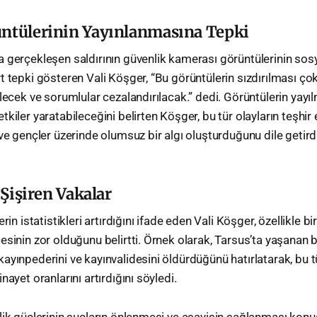
üntülerinin Yayınlanmasına Tepki
a gerçekleşen saldırının güvenlik kamerası görüntülerinin so
 tepki gösteren Vali Köşger, “Bu görüntülerin sızdırılması çok 
ilecek ve sorumlular cezalandırılacak.” dedi. Görüntülerin yay
kiler yaratabileceğini belirten Köşger, bu tür olayların teşhir
ve gençler üzerinde olumsuz bir algı oluşturduğunu dile getirdi
i Şişiren Vakalar
rin istatistikleri artırdığını ifade eden Vali Köşger, özellikle bi
sinin zor olduğunu belirtti. Örnek olarak, Tarsus’ta yaşanan bi
ayınpederini ve kayınvalidesini öldürdüğünü hatırlatarak, bu t
nayet oranlarını artırdığını söyledi.
lik güçlerinin suçların önlenmesi ve asayişin sağlanması kon