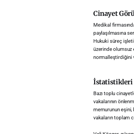
Cinayet Gör
Medikal firmasınd
paylaşılmasına sert
Hukuki süreç işlet
üzerinde olumsuz et
normalleştirdiğini 
İstatistikler
Bazı toplu cinayetle
vakalarının önlenme
memurunun eşini, k
vakaların toplam ci
Vali Köşger, güven