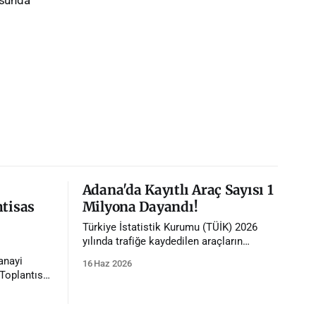
Adana'da Kayıtlı Araç Sayısı 1
htisas
Milyona Dayandı!
Türkiye İstatistik Kurumu (TÜİK) 2026
yılında trafiğe kaydedilen araçların
istatistiklerini paylaştı. İstatistiklere göre
anayi
16 Haz 2026
Adana'da trafiğe kayıtlı araç sayısı 1
Toplantısı,
milyona dayandı.
ığında