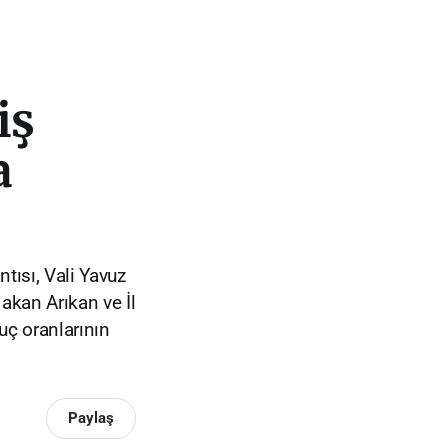
iş
a
tısı, Vali Yavuz
akan Arıkan ve İl
uç oranlarının
Paylaş