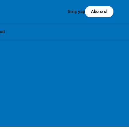
Abone ol
Giriş yap
nat