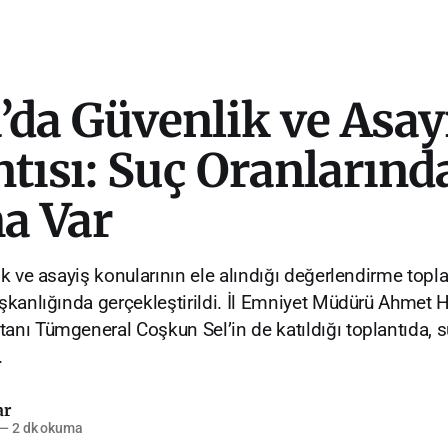
’da Güvenlik ve Asay
tısı: Suç Oranlarınd
a Var
 ve asayiş konularının ele alındığı değerlendirme toplan
kanlığında gerçekleştirildi. İl Emniyet Müdürü Ahmet H
ı Tümgeneral Coşkun Sel’in de katıldığı toplantıda, s
.
ar
—
2 dk okuma