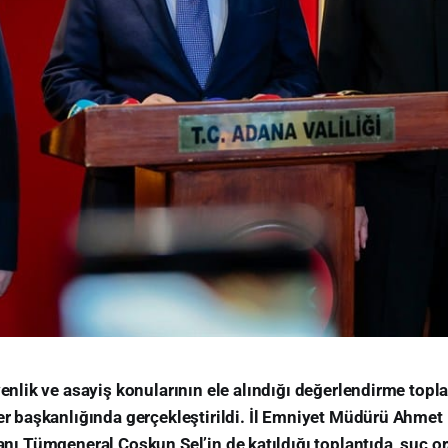
nlik ve asayiş konularının ele alındığı değerlendirme topla
r başkanlığında gerçekleştirildi. İl Emniyet Müdürü Ahmet 
 Tümgeneral Coşkun Sel’in de katıldığı toplantıda, suç ora