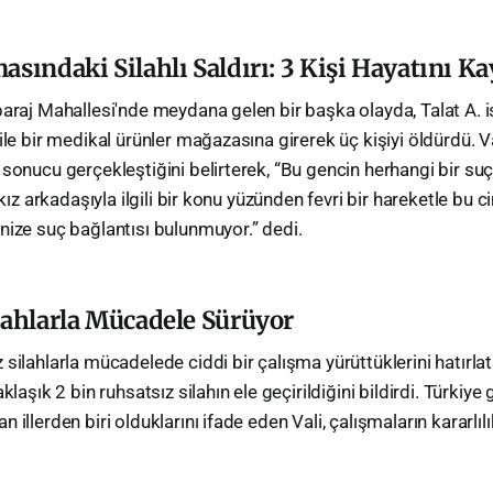
sındaki Silahlı Saldırı: 3 Kişi Hayatını Ka
baraj Mahallesi'nde meydana gelen bir başka olayda, Talat A. i
ile bir medikal ürünler mağazasına girerek üç kişiyi öldürdü. V
 sonucu gerçekleştiğini belirterek, “Bu gencin herhangi bir su
 kız arkadaşıyla ilgili bir konu yüzünden fevri bir hareketle bu cin
nize suç bağlantısı bulunmuyor.” dedi.
lahlarla Mücadele Sürüyor
silahlarla mücadelede ciddi bir çalışma yürüttüklerini hatırla
klaşık 2 bin ruhsatsız silahın ele geçirildiğini bildirdi. Türkiye
 illerden biri olduklarını ifade eden Vali, çalışmaların kararlı