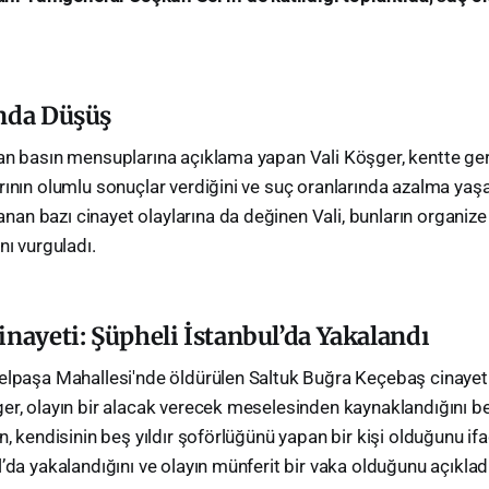
ında Düşüş
an basın mensuplarına açıklama yapan Vali Köşger, kentte ger
ının olumlu sonuçlar verdiğini ve suç oranlarında azalma yaşan
n bazı cinayet olaylarına da değinen Vali, bunların organize 
nı vurguladı.
inayeti: Şüpheli İstanbul’da Yakalandı
elpaşa Mahallesi'nde öldürülen Saltuk Buğra Keçebaş cinayeti
er, olayın bir alacak verecek meselesinden kaynaklandığını bel
n, kendisinin beş yıldır şoförlüğünü yapan bir kişi olduğunu if
’da yakalandığını ve olayın münferit bir vaka olduğunu açıkladı