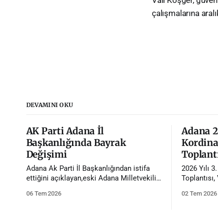
çalışmalarına aralı
DEVAMINI OKU
AK Parti Adana İl
Adana 20
Başkanlığında Bayrak
Kordina
Değişimi
Toplantı
Adana Ak Parti İl Başkanlığından istifa
2026 Yılı 3
ettiğini açıklayan,eski Adana Milletvekili
Toplantısı,
Tamer Dağlı'nın yerine Avukat Mustafa
başkanlığın
06 Tem 2026
02 Tem 2026
Özkan atandı.