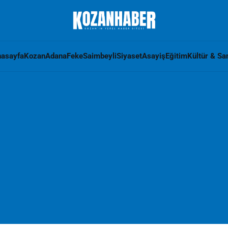
asayfa
Kozan
Adana
Feke
Saimbeyli
Siyaset
Asayiş
Eğitim
Kültür & Sa