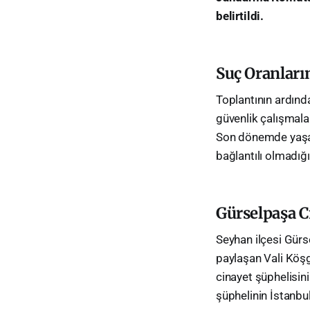
belirtildi.
Suç Oranlar
Toplantının ardınd
güvenlik çalışmalar
Son dönemde yaşana
bağlantılı olmadığı
Gürselpaşa C
Seyhan ilçesi Gürs
paylaşan Vali Köşg
cinayet şüphelisini
şüphelinin İstanbul