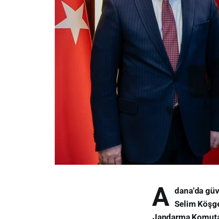
A
dana'da güve
Selim Köşge
Jandarma Komutanı