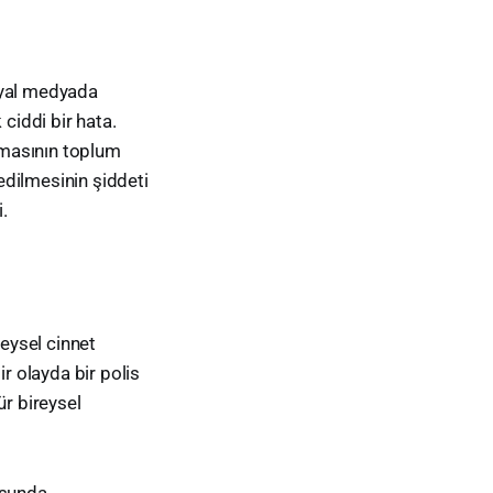
syal medyada
ciddi bir hata.
ılmasının toplum
 edilmesinin şiddeti
.
reysel cinnet
r olayda bir polis
ür bireysel
usunda