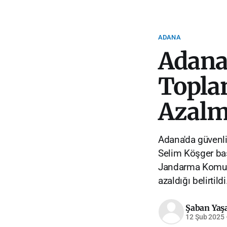
ADANA
Adana
Toplan
Azalm
Adana'da güvenlik
Selim Köşger baş
Jandarma Komutan
azaldığı belirtildi
Şaban Yaş
12 Şub 2025