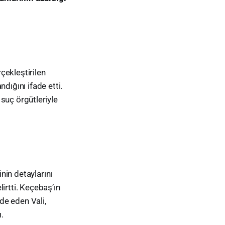
çekleştirilen
dığını ifade etti.
suç örgütleriyle
nin detaylarını
irtti. Keçebaş’ın
ade eden Vali,
.