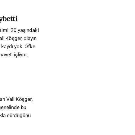
ybetti
simli 20 yaşındaki
ali Köşger, olayın
ç kaydı yok. Öfke
ayeti işliyor.
tan Vali Köşger,
 genelinde bu
lıkla sürdüğünü