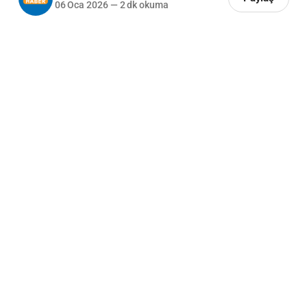
06 Oca 2026
—
2 dk okuma