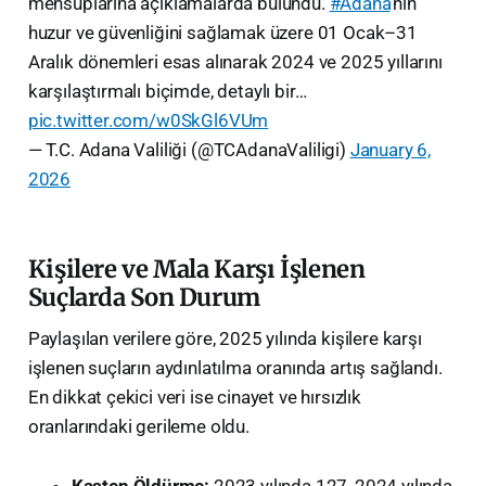
mensuplarına açıklamalarda bulundu.
#Adana
’nın
huzur ve güvenliğini sağlamak üzere 01 Ocak–31
Aralık dönemleri esas alınarak 2024 ve 2025 yıllarını
karşılaştırmalı biçimde, detaylı bir…
pic.twitter.com/w0SkGl6VUm
— T.C. Adana Valiliği (@TCAdanaValiligi)
January 6,
2026
Kişilere ve Mala Karşı İşlenen
Suçlarda Son Durum
Paylaşılan verilere göre, 2025 yılında kişilere karşı
işlenen suçların aydınlatılma oranında artış sağlandı.
En dikkat çekici veri ise cinayet ve hırsızlık
oranlarındaki gerileme oldu.
Kasten Öldürme:
2023 yılında 127, 2024 yılında