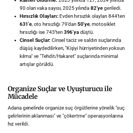
90 olan vaka sayısı, 2025 yılında
82’ye
geriledi.
Hırsızlık Olayları:
Evden hırsızlık olayları 844’ten
631’e
, oto hırsızlığı 79’dan
50’ye
, motosiklet
hırsızlığı ise 743’ten
396’ya
düştü.
Cinsel Suçlar:
Cinsel taciz ve saldırı suçlarında
düşüş kaydedilirken, "Kişiyi hürriyetinden yoksun
kılma" ve "Tehdit/Hakaret" suçlarında minimal
artışlar görüldü.
Organize Suçlar ve Uyuşturucu ile
Mücadele
Adana genelinde organize suç örgütlerine yönelik "suç
gelirlerinin aklanması" ve "çökertme" operasyonlarına
hız verildi.